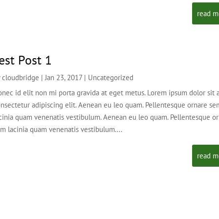
read m
est Post 1
y
cloudbridge
|
Jan 23, 2017
|
Uncategorized
nec id elit non mi porta gravida at eget metus. Lorem ipsum dolor sit 
nsectetur adipiscing elit. Aenean eu leo quam. Pellentesque ornare se
cinia quam venenatis vestibulum. Aenean eu leo quam. Pellentesque o
m lacinia quam venenatis vestibulum....
read m