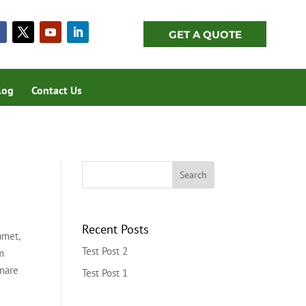
GET A QUOTE
log
Contact Us
Recent Posts
amet,
Test Post 2
m
rnare
Test Post 1