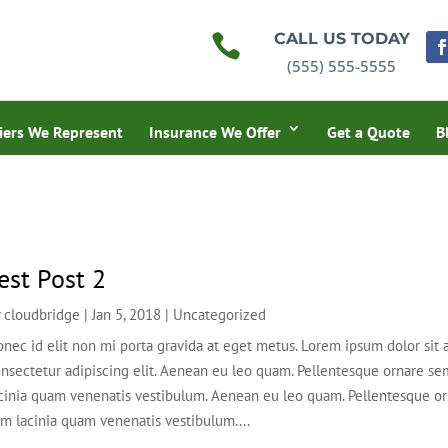
CALL US TODAY

(555) 555-5555
iers We Represent
Insurance We Offer
Get a Quote
B
est Post 2
y
cloudbridge
|
Jan 5, 2018
|
Uncategorized
nec id elit non mi porta gravida at eget metus. Lorem ipsum dolor sit 
nsectetur adipiscing elit. Aenean eu leo quam. Pellentesque ornare se
cinia quam venenatis vestibulum. Aenean eu leo quam. Pellentesque o
m lacinia quam venenatis vestibulum....