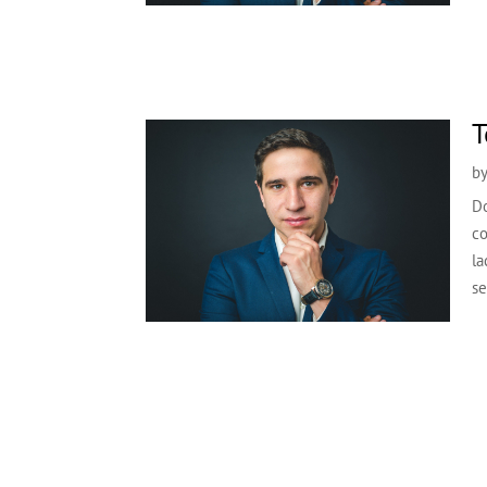
T
b
Do
co
la
se