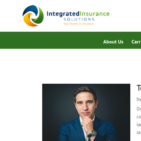
About Us
Carr
T
b
Do
co
la
se